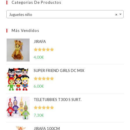
Categorías De Productos
Juguetes niño
×
Más Vendidos
JIRAFA
Valorado
4,00
€
con
5.00
de
5
SUPER FRIEND GIRLS DC MIX
Valorado
6,00
€
con
5.00
de
5
TELETUBBIES T300 S SURT.
Valorado
7,30
€
con
5.00
de
5
JIRAFA 100CM