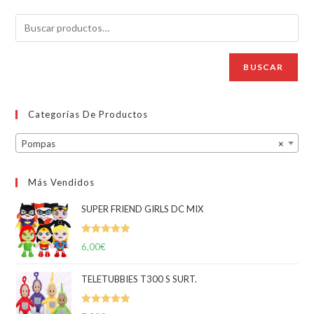
BUSCAR
Categorías De Productos
Pompas
×
Más Vendidos
SUPER FRIEND GIRLS DC MIX
Valorado
6,00
€
con
5.00
de
5
TELETUBBIES T300 S SURT.
Valorado