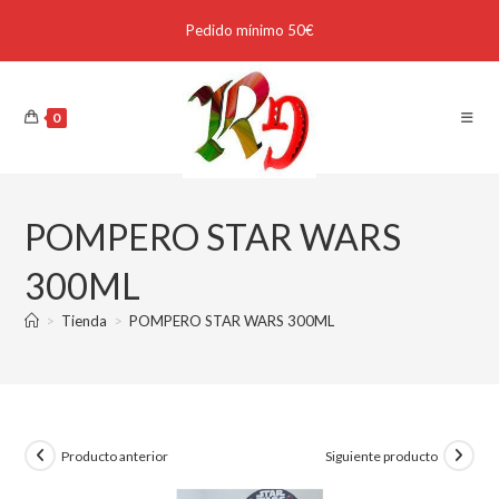
Pedido mínimo 50€
0
POMPERO STAR WARS
300ML
>
Tienda
>
POMPERO STAR WARS 300ML
Producto anterior
Siguiente producto