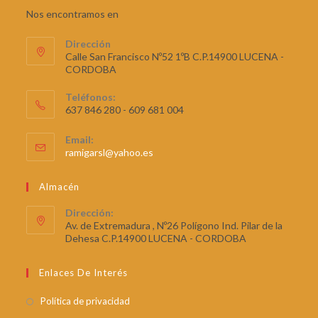
0
Nos encontramos en
0
de
Dirección
5
Calle San Francisco Nº52 1ºB C.P.14900 LUCENA -
CORDOBA
Teléfonos:
637 846 280 - 609 681 004
Email:
ramigarsl@yahoo.es
Almacén
Dirección:
Av. de Extremadura , Nº26 Polígono Ind. Pilar de la
Dehesa C.P.14900 LUCENA - CORDOBA
Enlaces De Interés
Política de privacidad