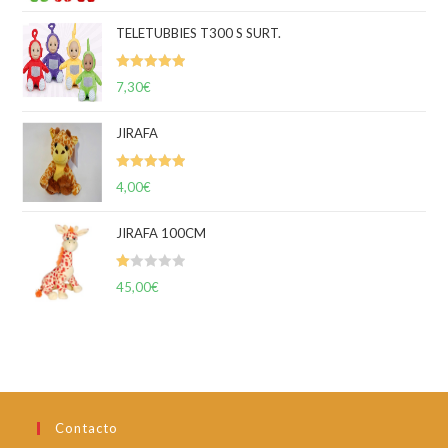
con
5.00
de
5
TELETUBBIES T300 S SURT.
Valorado
7,30
€
con
5.00
de
5
JIRAFA
Valorado
4,00
€
con
5.00
de
5
JIRAFA 100CM
V
45,00
€
al
or
ad
o
co
n
Contacto
1.