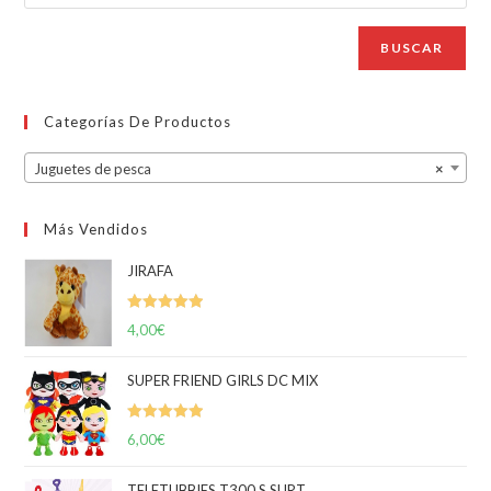
BUSCAR
Categorías De Productos
Juguetes de pesca
×
Más Vendidos
JIRAFA
Valorado
4,00
€
con
5.00
de
5
SUPER FRIEND GIRLS DC MIX
Valorado
6,00
€
con
5.00
de
5
TELETUBBIES T300 S SURT.