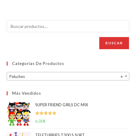
BUSCAR
Categorías De Productos
Peluches
×
Más Vendidos
SUPER FRIEND GIRLS DC MIX
Valorado
6,00
€
con
5.00
de
5
TELETUBBIES T300 S SURT.