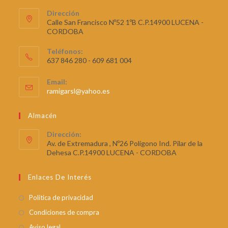
de
Dirección
5
Calle San Francisco Nº52 1ºB C.P.14900 LUCENA -
CORDOBA
Teléfonos:
637 846 280 - 609 681 004
Email:
ramigarsl@yahoo.es
Almacén
Dirección:
Av. de Extremadura , Nº26 Polígono Ind. Pilar de la
Dehesa C.P.14900 LUCENA - CORDOBA
Enlaces De Interés
Política de privacidad
Condiciones de compra
Aviso legal