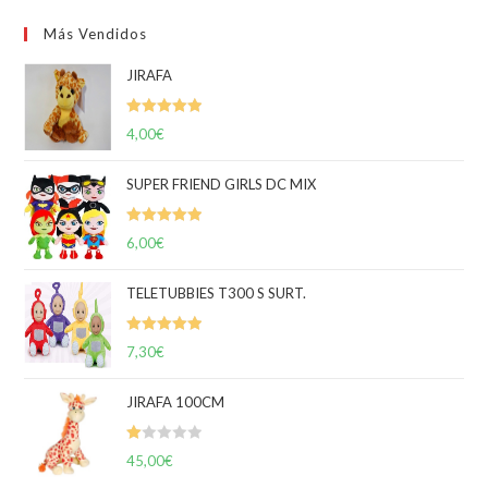
Más Vendidos
JIRAFA
Valorado
4,00
€
con
5.00
de
5
SUPER FRIEND GIRLS DC MIX
Valorado
6,00
€
con
5.00
de
5
TELETUBBIES T300 S SURT.
Valorado
7,30
€
con
5.00
de
5
JIRAFA 100CM
V
45,00
€
al