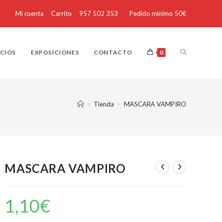
Mi cuenta
Carrito
957 502 353
Pedido mínimo 50€
ICIOS
EXPOSICIONES
CONTACTO
0
>
Tienda
>
MASCARA VAMPIRO
MASCARA VAMPIRO
1,10
€