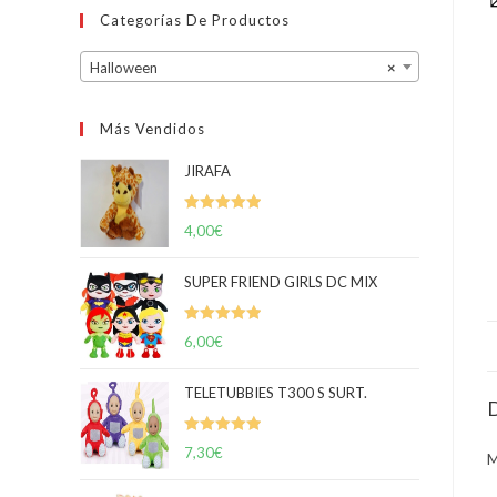
Categorías De Productos
Halloween
×
Más Vendidos
JIRAFA
Valorado
4,00
€
con
5.00
de
5
SUPER FRIEND GIRLS DC MIX
Valorado
6,00
€
con
5.00
de
5
TELETUBBIES T300 S SURT.
D
Valorado
7,30
€
con
5.00
de
5