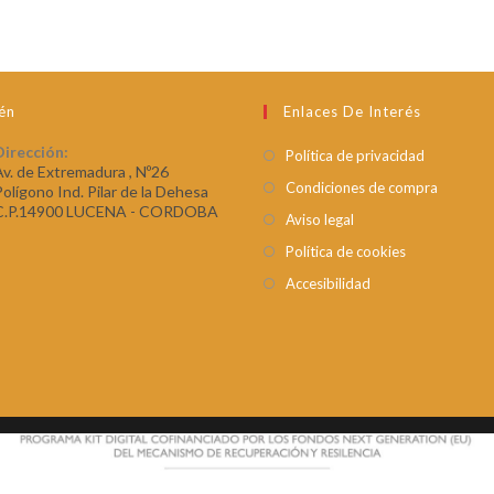
én
Enlaces De Interés
Dirección:
Política de privacidad
Av. de Extremadura , Nº26
Condiciones de compra
Polígono Ind. Pilar de la Dehesa
C.P.14900 LUCENA - CORDOBA
Aviso legal
Política de cookies
Accesibilidad