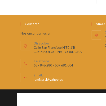
Contacto
Almac
Nos encontramos en
Dirección
Calle San Francisco Nº52 1ºB
C.P.14900 LUCENA - CORDOBA
Teléfonos:
637 846 280 - 609 681 004
Email:
ramigarsl@yahoo.es