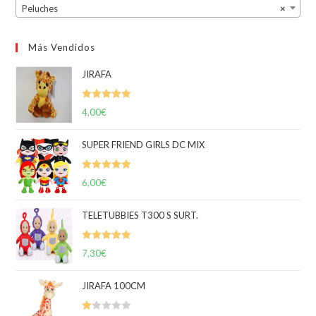
Peluches
×
Más Vendidos
JIRAFA
Valorado
4,00
€
con
5.00
de
5
SUPER FRIEND GIRLS DC MIX
Valorado
6,00
€
con
5.00
de
5
TELETUBBIES T300 S SURT.
Valorado
7,30
€
con
5.00
de
5
JIRAFA 100CM