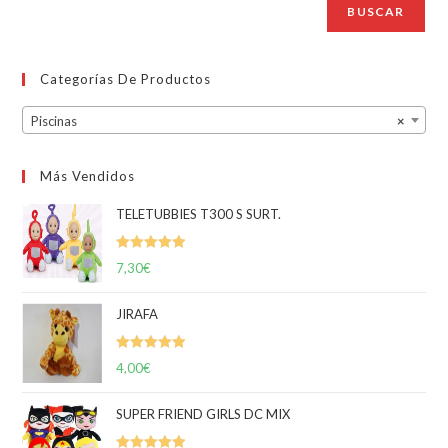
BUSCAR
Categorías De Productos
Piscinas
×
Más Vendidos
TELETUBBIES T300 S SURT.
Valorado
7,30
€
con
5.00
de
5
JIRAFA
Valorado
4,00
€
con
5.00
de
5
SUPER FRIEND GIRLS DC MIX