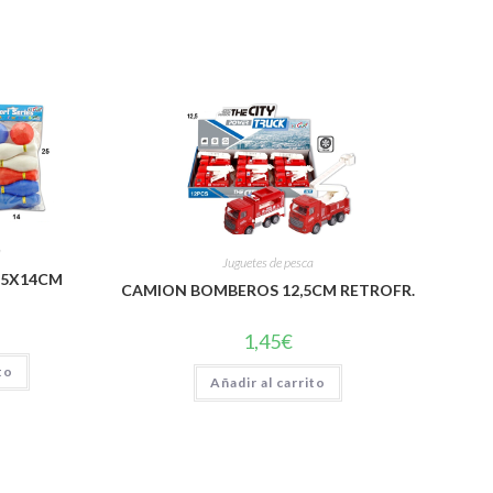
a
Juguetes de pesca
 25X14CM
CAMION BOMBEROS 12,5CM RETROFR.
1,45
€
to
Añadir al carrito