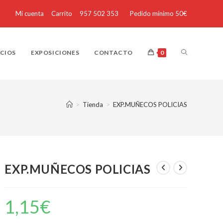
Mi cuenta
Carrito
957 502 353
Pedido mínimo 50€
ICIOS
EXPOSICIONES
CONTACTO
0
>
Tienda
>
EXP.MUÑECOS POLICIAS
EXP.MUÑECOS POLICIAS
1,15
€