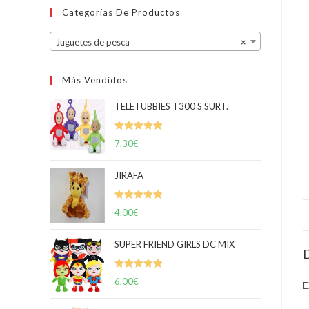
Categorías De Productos
Juguetes de pesca
×
Más Vendidos
TELETUBBIES T300 S SURT.
Valorado
7,30
€
con
5.00
de
5
JIRAFA
Valorado
4,00
€
con
5.00
de
5
SUPER FRIEND GIRLS DC MIX
D
Valorado
6,00
€
E
con
5.00
de
5