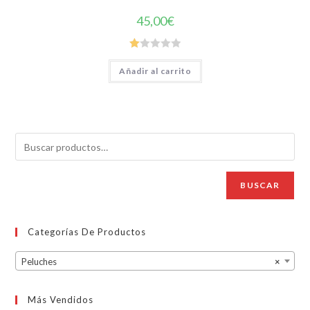
45,00
€
Va
Añadir al carrito
lo
ra
do
co
n
1.
00
de
BUSCAR
5
Categorías De Productos
Peluches
×
Más Vendidos