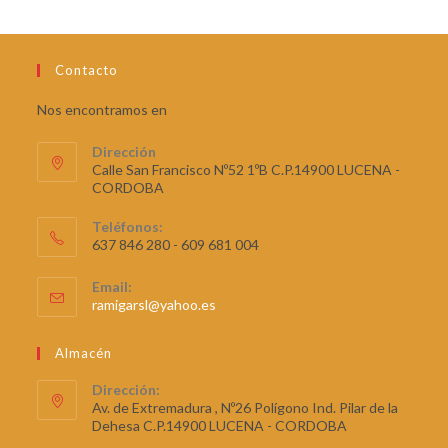
o
co
n
Contacto
1.
0
Nos encontramos en
0
de
Dirección
5
Calle San Francisco Nº52 1ºB C.P.14900 LUCENA -
CORDOBA
Teléfonos:
637 846 280 - 609 681 004
Email:
ramigarsl@yahoo.es
Almacén
Dirección:
Av. de Extremadura , Nº26 Polígono Ind. Pilar de la
Dehesa C.P.14900 LUCENA - CORDOBA