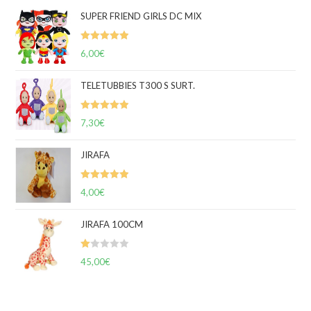
SUPER FRIEND GIRLS DC MIX
Valorado
6,00
€
con
5.00
de
5
TELETUBBIES T300 S SURT.
Valorado
7,30
€
con
5.00
de
5
JIRAFA
Valorado
4,00
€
con
5.00
de
5
JIRAFA 100CM
V
45,00
€
al
or
ad