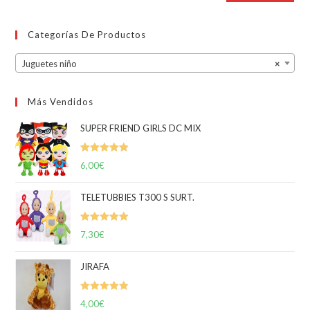
Categorías De Productos
Juguetes niño
×
Más Vendidos
SUPER FRIEND GIRLS DC MIX
Valorado
6,00
€
con
5.00
de
5
TELETUBBIES T300 S SURT.
Valorado
7,30
€
con
5.00
de
5
JIRAFA
Valorado
4,00
€