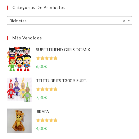
Categorías De Productos
Bicicletas
×
Más Vendidos
SUPER FRIEND GIRLS DC MIX
Valorado
6,00
€
con
5.00
de
5
TELETUBBIES T300 S SURT.
Valorado
7,30
€
con
5.00
de
5
JIRAFA
Valorado
4,00
€
con
5.00
de