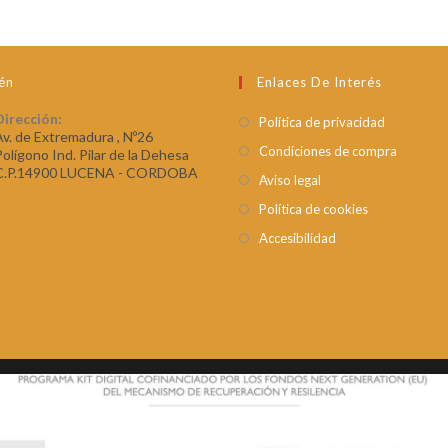
én
Enlaces De Interés
Dirección:
Política de privacidad
Av. de Extremadura , Nº26
Condiciones de compra
Polígono Ind. Pilar de la Dehesa
C.P.14900 LUCENA - CORDOBA
Aviso legal
Política de cookies
Accesibilidad