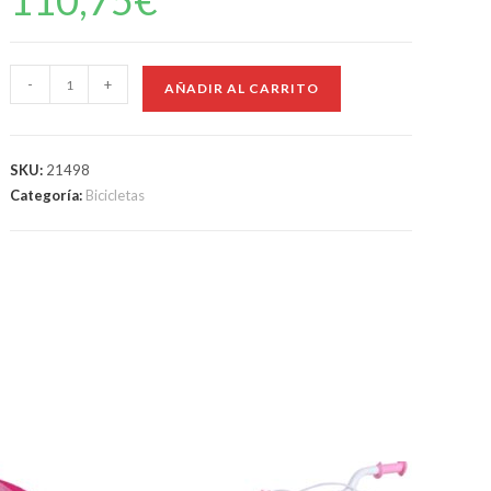
110,75
€
-
+
AÑADIR AL CARRITO
SKU:
21498
Categoría:
Bicicletas