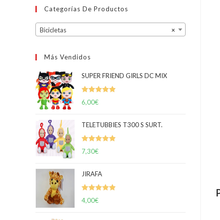
Categorías De Productos
Bicicletas
×
Más Vendidos
SUPER FRIEND GIRLS DC MIX
Valorado
6,00
€
con
5.00
de
5
TELETUBBIES T300 S SURT.
Valorado
7,30
€
con
5.00
de
5
JIRAFA
Valorado
4,00
€
con
5.00
de
5