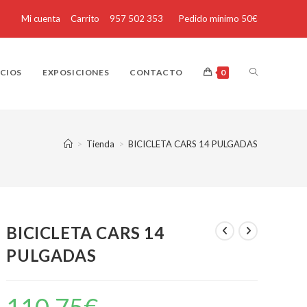
Mi cuenta
Carrito
957 502 353
Pedido mínimo 50€
ICIOS
EXPOSICIONES
CONTACTO
0
>
Tienda
>
BICICLETA CARS 14 PULGADAS
BICICLETA CARS 14
PULGADAS