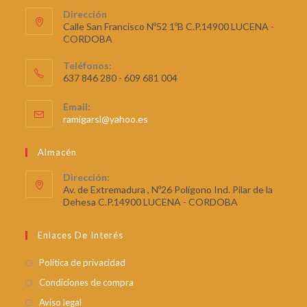
de
Dirección
5
Calle San Francisco Nº52 1ºB C.P.14900 LUCENA -
CORDOBA
Teléfonos:
637 846 280 - 609 681 004
Email:
ramigarsl@yahoo.es
Almacén
Dirección:
Av. de Extremadura , Nº26 Polígono Ind. Pilar de la
Dehesa C.P.14900 LUCENA - CORDOBA
Enlaces De Interés
Política de privacidad
Condiciones de compra
Aviso legal