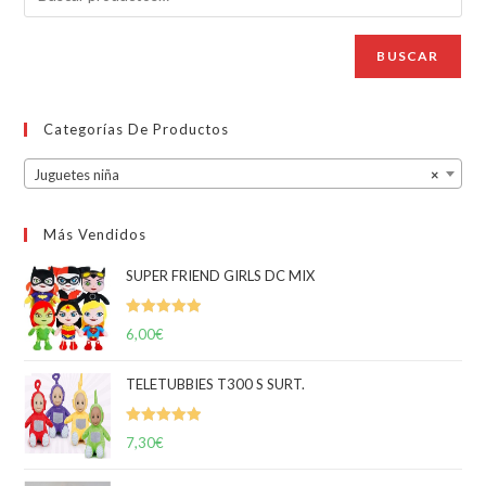
BUSCAR
Categorías De Productos
Juguetes niña
×
Más Vendidos
SUPER FRIEND GIRLS DC MIX
Valorado
6,00
€
con
5.00
de
5
TELETUBBIES T300 S SURT.
Valorado
7,30
€
con
5.00
de
5