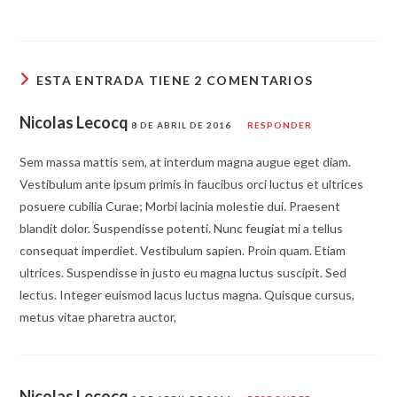
ESTA ENTRADA TIENE 2 COMENTARIOS
Nicolas Lecocq
8 DE ABRIL DE 2016
RESPONDER
Sem massa mattis sem, at interdum magna augue eget diam.
Vestibulum ante ipsum primis in faucibus orci luctus et ultrices
posuere cubilia Curae; Morbi lacinia molestie dui. Praesent
blandit dolor. Suspendisse potenti. Nunc feugiat mi a tellus
consequat imperdiet. Vestibulum sapien. Proin quam. Etiam
ultrices. Suspendisse in justo eu magna luctus suscipit. Sed
lectus. Integer euismod lacus luctus magna. Quisque cursus,
metus vitae pharetra auctor,
Nicolas Lecocq