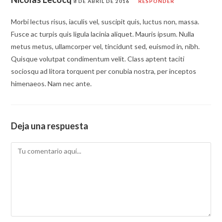
8 DE ABRIL DE 2016
RESPONDER
Morbi lectus risus, iaculis vel, suscipit quis, luctus non, massa.
Fusce ac turpis quis ligula lacinia aliquet. Mauris ipsum. Nulla
metus metus, ullamcorper vel, tincidunt sed, euismod in, nibh.
Quisque volutpat condimentum velit. Class aptent taciti
sociosqu ad litora torquent per conubia nostra, per inceptos
himenaeos. Nam nec ante.
Deja una respuesta